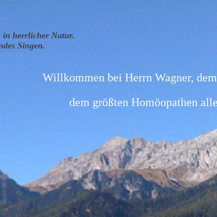
in herrlicher Natur.
ndes Singen.
ommen bei Herrn Wagner, dem g
rößten Homöopathen aller Z