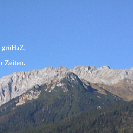
röHaZ,
eiten.